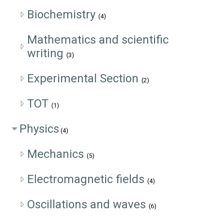
Biochemistry
(4)
Mathematics and scientific
writing
(3)
Experimental Section
(2)
TOT
(1)
Physics
(4)
Mechanics
(5)
Electromagnetic fields
(4)
Oscillations and waves
(6)